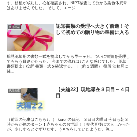
す。移植が成功し、心拍確認され、NIPT検査にて分かる染色体異常
はありませんでした。 そして、エージ...
認知書類の受理へ大きく前進！そ
代理出産
して初めての贈り物の準備に入る
胎児認知用の書類一式を提出してから早一ヶ月。ついに書類を受理し
てもらう目途がたった。 今までの流れは↓こんな感じでした。 認知
書類提出↓ 役所 書類一式を確認する。 ↓（約１週間） 役所 法務局に
確...
【夫編22】現地滞在３日目～４日
代理出産
目
（前回の記事はこちら↓。） kororiの日記 ３日目火曜日 今日も朝３
時からが俺のターン！赤ちゃんのお世話！！交代直後は大人しかった
が、少しするとぐずりだす。う⚪︎ちをしていたようだ。俺...