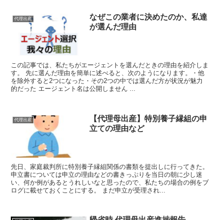
なぜこの業者に決めたのか、私達
代理出産
が選んだ理由
この記事では、私たちがエージェントを選んだときの理由を紹介しま
す。 先に選んだ理由を簡単に述べると、次のようになります。・他
を除外すると2つになった・その2つの中では選んだ方が状況が魅力
的だった エージェント名は公開しません ...
【代理母出産】特別養子縁組の申
代理出産
立ての理由など
先日、家庭裁判所に特別養子縁組関係の書類を提出しに行ってきた。
申立書については申立の理由などの書きっぷりを当日の朝に少し迷
い、何か例があるとうれしいなと思ったので、私たちの場合の例をブ
ログに載せておくことにする。 まだ申立が受理され...
帰省時 代理母出産進捗報告