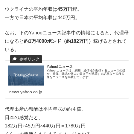
ウクライナの平均年収は
45万円
程。
一方で日本の平均年収は440万円。
なお、下のYahooニュース記事中の情報によると、代理母
になると
約1万4000ポンド（約182万円）
稼げるとされて
いる。
Yahoo!ニュース
Yahoo!ニュースは、新聞・通信社が配信するニュースのほ
か、映像、雑誌や個人の書き手が執筆する記事など多種多
様なニュースを掲載しています。
news.yahoo.co.jp
代理出産の報酬は平均年収の約４倍、
日本の感覚だと、
182万円÷45万円×440万円＝1780万円