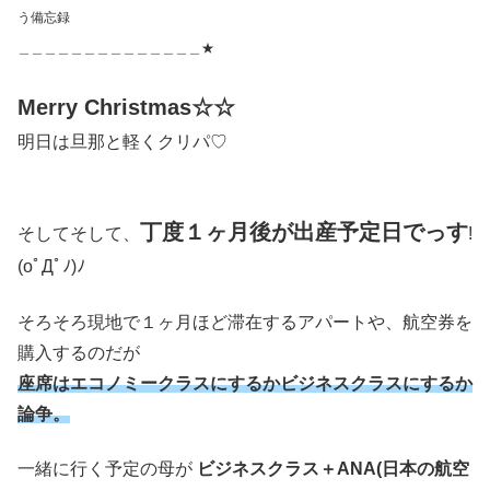
う備忘録
＿＿＿＿＿＿＿＿＿＿＿＿＿＿★
Merry Christmas☆☆
明日は旦那と軽くクリパ♡
丁度１ヶ月後が出産予定日でっす
そしてそして、
!
(oﾟДﾟﾉ)ﾉ
そろそろ現地で１ヶ月ほど滞在するアパートや、航空券を
購入するのだが
座席はエコノミークラスにするかビジネスクラスにするか
論争。
一緒に行く予定の母が
ビジネスクラス＋ANA(日本の航空