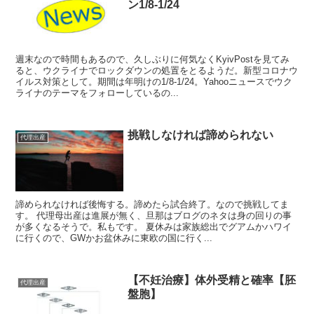
ン1/8-1/24
週末なので時間もあるので、久しぶりに何気なくKyivPostを見てみ
ると、ウクライナでロックダウンの処置をとるようだ。新型コロナウ
イルス対策として。期間は年明けの1/8-1/24。Yahooニュースでウク
ライナのテーマをフォローしているの...
挑戦しなければ諦められない
代理出産
諦められなければ後悔する。諦めたら試合終了。なので挑戦してま
す。 代理母出産は進展が無く、旦那はブログのネタは身の回りの事
が多くなるそうで。私もです。 夏休みは家族総出でグアムかハワイ
に行くので、GWかお盆休みに東欧の国に行く...
【不妊治療】体外受精と確率【胚
代理出産
盤胞】