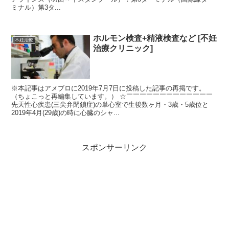
ミナル）第3タ...
ホルモン検査+精液検査など [不妊
不妊治療
治療クリニック]
※本記事はアメブロに2019年7月7日に投稿した記事の再掲です。
（ちょこっと再編集しています。） ☆￣￣￣￣￣￣￣￣￣￣￣￣￣
先天性心疾患(三尖弁閉鎖症)の単心室で生後数ヶ月・3歳・5歳位と
2019年4月(29歳)の時に心臓のシャ...
スポンサーリンク