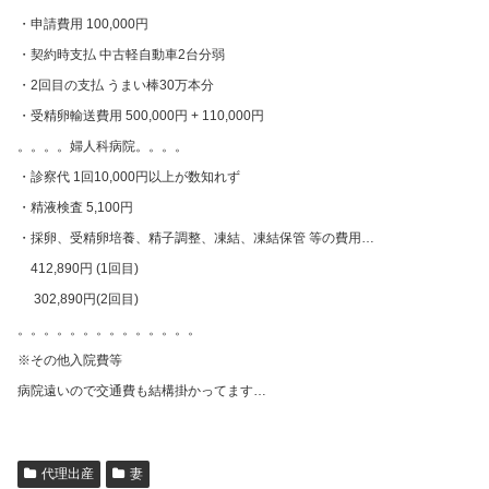
・申請費用 100,000円
・契約時支払 中古軽自動車2台分弱
・2回目の支払 うまい棒30万本分
・受精卵輸送費用 500,000円 + 110,000円
。。。。婦人科病院。。。。
・診察代 1回10,000円以上が数知れず
・精液検査 5,100円
・採卵、受精卵培養、精子調整、凍結、凍結保管 等の費用…
412,890円 (1回目)
302,890円(2回目)
。。。。。。。。。。。。。。
※その他入院費等
病院遠いので交通費も結構掛かってます…
代理出産
妻