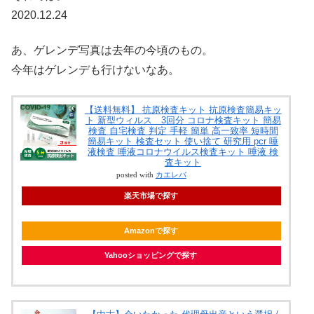
2020.12.24
あ、ゲレンデ写真は去年の今頃のもの。
今年はゲレンデも行けないなあ。
【送料無料】 抗原検査キット 抗原検査簡易キッ
ト 新型ウィルス 3回分 コロナ検査キット 簡易
検査 自宅検査 判定 手軽 簡単 高一致率 短時間
簡易キット 検査セット 使い捨て 研究用 pcr 唾
液検査 唾液コロナウイルス検査キット 唾液 検
査キット
posted with
カエレバ
楽天市場で探す
Amazonで探す
Yahooショッピングで探す