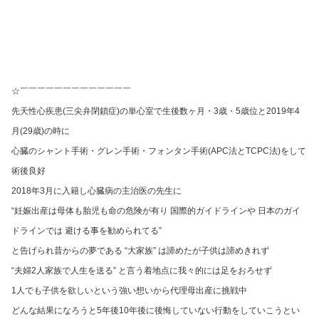
☆￣￣￣￣￣￣￣￣￣￣￣￣￣
先天性心疾患(三尖弁閉鎖症)の単心室で生後数ヶ月・3歳・5歳位と2019年4
月(29歳)の時に
心臓のシャント手術・グレン手術・フォンタン手術(APC法とTCPC法)をして
術後良好
2018年3月に入籍し心臓病の主治医の先生に
“妊娠出産は母体も胎児も命の危険が有り 国際的ガイドラインや 日本のガイ
ドラインでは 避ける事を勧められてる”
と告げられ昔からの夢である “大家族” は諦めたが子供は諦めきれず
“夫婦2人家族で人生を送る” と言う着地点に我々的には足をおろせず
1人でも子供を欲しいという強い想いから代理母出産に挑戦中
どんな結果になろうと5年後10年後に後悔していない行動をしていこうとい