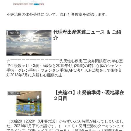
不妊治療の体外受精について、流れと各確率を確認します。
代理母出産関連ニュース ＆ ご紹
代理出産
介
☆￣￣￣￣￣￣￣￣￣￣￣￣￣先天性心疾患(三尖弁閉鎖症)の単心室
で生後数ヶ月・3歳・5歳位と2019年4月(29歳)の時に心臓のシャント
手術・グレン手術・フォンタン手術(APC法とTCPC法)をして術後良
好2018年3月に入籍し心臓病の主...
【夫編21】出発前準備～現地滞在
代理出産
２日目
（夫編20［2020年8月頃の話］からずいぶん時間が経ってしまいまし
た。2021年1月下旬の話です。） ＜メモ＞羽田空港のターキッシュエ
アラインズ（羽田～イスタンブール）：第3ターミナル（国際線ター