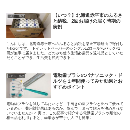
【いつ？】北海道赤平市のふるさ
レビュー感想
と納税、2回お届けの届く時期の
実例
こんにちは。北海道赤平市へのふるさと納税を楽天市場経由で寄付し
たkororiです。 トイレットペーパーのシングル12ロール×6パック×2
回が無事に届きました。どのみち使う生活必需品を返礼品としていた
だくことができ、生活費を節約できる...
電動歯ブラシのパナソニック・ド
レビュー感想
ルツを１年間使ってみた効果とお
すすめポイント
電動歯ブラシを試してみたいけど、手磨きの歯ブラシと比べて優れて
いるのか、費用対効果はあるのか、悩んでしまって購入を決めきれな
いでいませんか？ 実は、この記事で紹介する電動歯ブラシや類似の
相当品を利用すると、歯磨きが苦手な人でも簡単に...