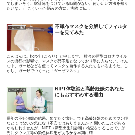
てしまいそう。家計簿をつけている時間がない。何かいい方法を知り
たいな。」 こういった悩みの方に、実際に私...
不織布マスクを分解してフィルタ
レビュー感想
ーを見てみた
こんばんは。korori（ころり）と申します。 昨今の新型コロナウイル
スの流行の影響で、マスクが品不足となっており手に入らない。そん
な中、ガーゼなどを使ってマスクを自作する人たちもいるようだ。し
かし、ガーゼでつくった「ガーゼマスク」...
NIPT体験談と高齢妊娠のあなた
レビュー感想
にもおすすめする理由
長年の不妊治療の結果、めでたく懐妊。でも高齢妊娠のためダウン症
などではないか気になり不安ではありませんか？ 聞いたことがある
かもしれませんが、NIPT（新型出生前診断）検査をすることで、胎
児にダウン症等の染色体疾患があるかを早期に確...