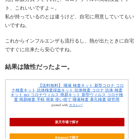
ト、これいいですよ～。
私が持っているのとは違うけど、自宅に用意していてもい
いですね。
これからインフルエンザも流行るし、熱が出たときに自宅
ですぐに出来たら安心ですね。
結果は陰性だったよー。
【送料無料】 唾液 検査キット 新型コロナ コロ
ナ検査キット 抗体検査採血キット 抗体検査 コロナ 抗体 検査
キット pcr コロナウィルス 簡易キット 新型ウィルス コロナ検
査 簡易検査 手軽 簡単 使い捨て 唾液検査 鼻孔検査 研究用
posted with
カエレバ
楽天市場で探す
Amazonで探す