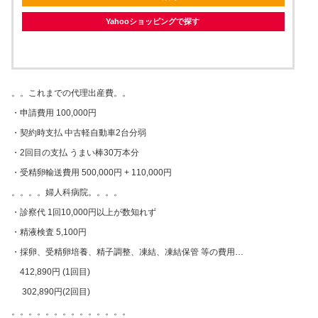
Yahooショッピングで探す
。。これまでの代理出産費。。
・申請費用 100,000円
・契約時支払 中古軽自動車2台分弱
・2回目の支払 うまい棒30万本分
・受精卵輸送費用 500,000円 + 110,000円
。。。。婦人科病院。。。。
・診察代 1回10,000円以上が数知れず
・精液検査 5,100円
・採卵、受精卵培養、精子調整、凍結、凍結保管 等の費用…
412,890円 (1回目)
302,890円(2回目)
。。。。。。。。。。。。。。