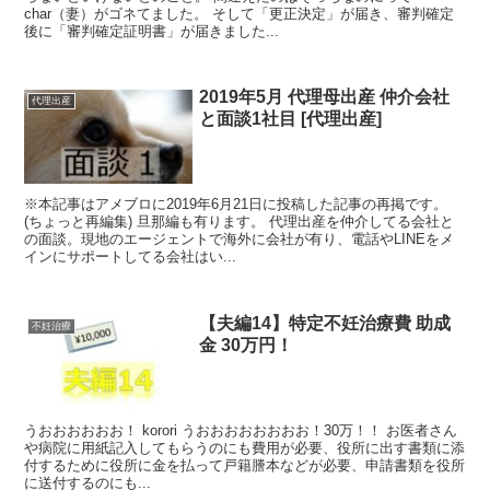
char（妻）がゴネてました。 そして「更正決定」が届き、審判確定
後に「審判確定証明書」が届きました...
2019年5月 代理母出産 仲介会社
代理出産
と面談1社目 [代理出産]
※本記事はアメブロに2019年6月21日に投稿した記事の再掲です。
(ちょっと再編集) 旦那編も有ります。 代理出産を仲介してる会社と
の面談。現地のエージェントで海外に会社が有り、電話やLINEをメ
インにサポートしてる会社はい...
【夫編14】特定不妊治療費 助成
不妊治療
金 30万円！
うおおおおおお！ korori うおおおおおおおお！30万！！ お医者さん
や病院に用紙記入してもらうのにも費用が必要、役所に出す書類に添
付するために役所に金を払って戸籍謄本などが必要、申請書類を役所
に送付するのにも...