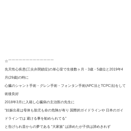
☆￣￣￣￣￣￣￣￣￣￣￣￣￣
先天性心疾患(三尖弁閉鎖症)の単心室で生後数ヶ月・3歳・5歳位と2019年4
月(29歳)の時に
心臓のシャント手術・グレン手術・フォンタン手術(APC法とTCPC法)をして
術後良好
2018年3月に入籍し心臓病の主治医の先生に
“妊娠出産は母体も胎児も命の危険が有り 国際的ガイドラインや 日本のガイ
ドラインでは 避ける事を勧められてる”
と告げられ昔からの夢である “大家族” は諦めたが子供は諦めきれず