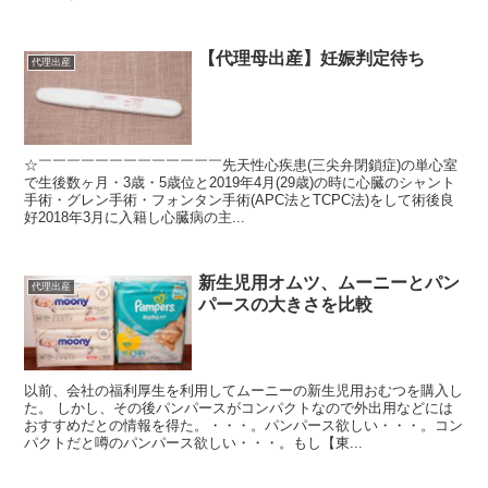
【代理母出産】妊娠判定待ち
代理出産
☆￣￣￣￣￣￣￣￣￣￣￣￣￣先天性心疾患(三尖弁閉鎖症)の単心室
で生後数ヶ月・3歳・5歳位と2019年4月(29歳)の時に心臓のシャント
手術・グレン手術・フォンタン手術(APC法とTCPC法)をして術後良
好2018年3月に入籍し心臓病の主...
新生児用オムツ、ムーニーとパン
代理出産
パースの大きさを比較
以前、会社の福利厚生を利用してムーニーの新生児用おむつを購入し
た。 しかし、その後パンパースがコンパクトなので外出用などには
おすすめだとの情報を得た。・・・。パンパース欲しい・・・。コン
パクトだと噂のパンパース欲しい・・・。もし【東...