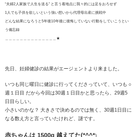
“夫婦2人家族で人生を送る” と言う着地点に我々的には足をおろせず
1人でも子供を欲しいという強い想いから代理母出産に挑戦中
どんな結果になろうと5年後10年後に後悔していない行動をしていこうとい
う備忘録
＿＿＿＿＿＿＿＿＿＿＿＿＿＿★
先日、妊婦健診の結果がエージェントより来ました。
いつも同じ曜日に健診に行ってくださっていて、いつも ○
週１日目 だから今回は30週１日目かと思ったら、29週5
日目らしい。
小さいのかな？ 大きさで決めるのでは無く、30週1日目に
なる数え方と言っていたけれど、謎です。
赤ちゃんは 1500g 越えてた(*^^*
)