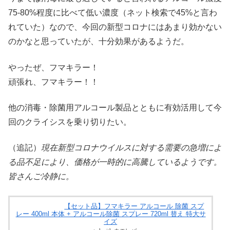
75-80%程度に比べて低い濃度（ネット検索で45%と言わ
れていた）なので、今回の新型コロナにはあまり効かない
のかなと思っていたが、十分効果があるようだ。
やったぜ、フマキラー！
頑張れ、フマキラー！！
他の消毒・除菌用アルコール製品とともに有効活用して今
回のクライシスを乗り切りたい。
（追記）
現在新型コロナウイルスに対する需要の急増によ
る品不足により、価格が一時的に高騰しているようです。
皆さんご冷静に。
【セット品】フマキラー アルコール 除菌 スプ
レー 400ml 本体 + アルコール除菌 スプレー 720ml 替え 特大サ
イズ