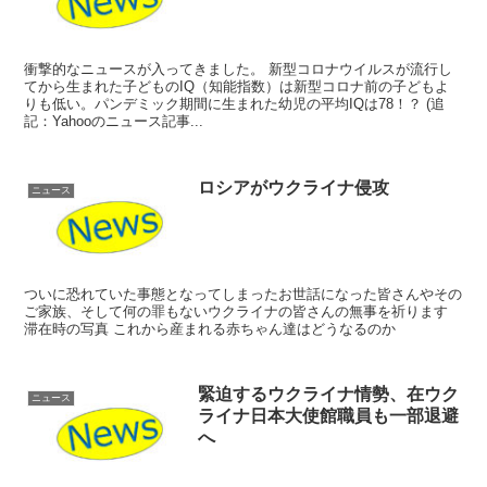
衝撃的なニュースが入ってきました。 新型コロナウイルスが流行し
てから生まれた子どものIQ（知能指数）は新型コロナ前の子どもよ
りも低い。パンデミック期間に生まれた幼児の平均IQは78！？ (追
記：Yahooのニュース記事...
ロシアがウクライナ侵攻
ニュース
ついに恐れていた事態となってしまったお世話になった皆さんやその
ご家族、そして何の罪もないウクライナの皆さんの無事を祈ります
滞在時の写真 これから産まれる赤ちゃん達はどうなるのか
緊迫するウクライナ情勢、在ウク
ニュース
ライナ日本大使館職員も一部退避
へ