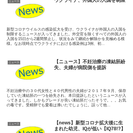
ウクライナ、外国人の入国を制限
ニュース
新型コロナウイルスの感染拡大を受け、ウクライナが外国人の入国を
制限するニュースが入ってきました。外交官を除くすべての外国人の
入国を15日から2週間禁止し、状況をみて継続か解除かを見極める模
様。なお現時点でウクライナにおける感染例は3例、初...
【ニュース】不妊治療の凍結胚紛
ニュース
失、夫婦が病院側を提訴
不妊治療中の３０代女性と４０代男性の夫婦が２０１７年９月、保存
していた凍結胚の一つを紛失され、本日提訴したというニュースが入
ってきました。しかもグレードが良い凍結胚だったそうで。。。お気
の毒です。受精卵でも愛着は沸いたでしょうに。誤って他...
【news】新型コロナ拡大後に生
ニュース
まれた幼児、IQが低い【IQ78!?】