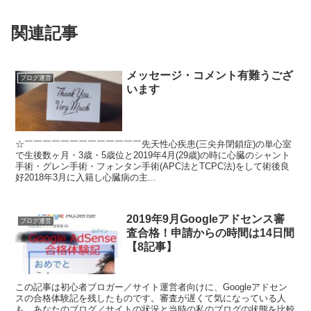
関連記事
メッセージ・コメント有難うござ
ブログ運営
います
☆￣￣￣￣￣￣￣￣￣￣￣￣￣先天性心疾患(三尖弁閉鎖症)の単心室
で生後数ヶ月・3歳・5歳位と2019年4月(29歳)の時に心臓のシャント
手術・グレン手術・フォンタン手術(APC法とTCPC法)をして術後良
好2018年3月に入籍し心臓病の主...
2019年9月Googleアドセンス審
ブログ運営
査合格！申請からの時間は14日間
【8記事】
この記事は初心者ブロガー／サイト運営者向けに、Googleアドセン
スの合格体験記を残したものです。審査が遅くて気になっている人
も、あなたのブログ／サイトの状況と当時の私のブログの状態を比較